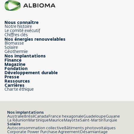
Nous connaître
Notre histoire
Le comité exécutif
Chiffres clés
Nos énergies renouvelables
Biomasse
Solaire
Géothermie
Nos implantations
Finance
Magazine
Fondation
Développement durable
Presse
Ressources
Carrières
Charte éthique
Nos implantations
Australie
Brésil
Canada
France hexagonale
Guadeloupe
Guyane
La Réunion
Martinique
Maurice
Mayotte
Saint-Martin
Turquie
Solaire
Autoconsommation collective
Bâtiments photovoltaïques
Corporate Power Purchase Agreement
Désamiantage