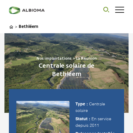
Bethléem
>
Nos implantations
>
La Réunion
Centrale solaire de
Bethléem
Type :
Centrale
solaire
Statut :
En service
depuis 2011