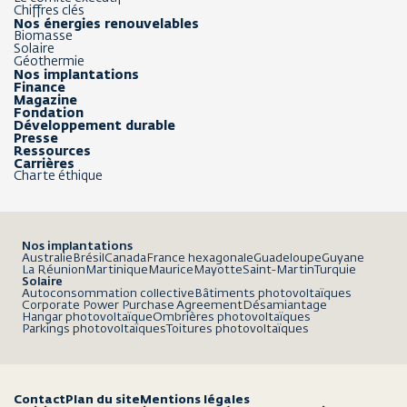
Chiffres clés
Nos énergies renouvelables
Biomasse
Solaire
Géothermie
Nos implantations
Finance
Magazine
Fondation
Développement durable
Presse
Ressources
Carrières
Charte éthique
Nos implantations
Australie
Brésil
Canada
France hexagonale
Guadeloupe
Guyane
La Réunion
Martinique
Maurice
Mayotte
Saint-Martin
Turquie
Solaire
Autoconsommation collective
Bâtiments photovoltaïques
Corporate Power Purchase Agreement
Désamiantage
Hangar photovoltaïque
Ombrières photovoltaïques
Parkings photovoltaïques
Toitures photovoltaïques
Contact
Plan du site
Mentions légales