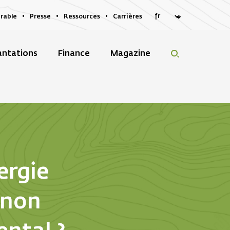
rable
Presse
Ressources
Carrières
antations
Finance
Magazine
ergie
s non