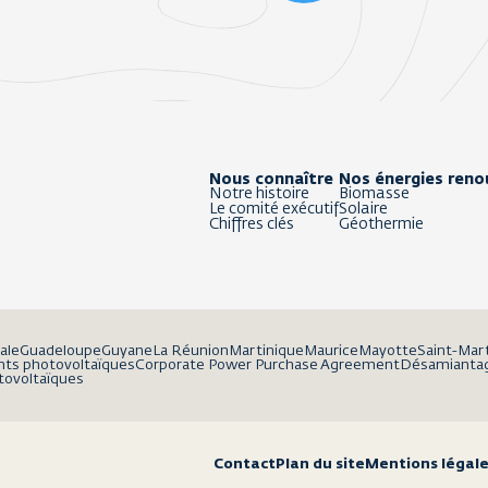
Nous connaître
Nos énergies reno
Notre histoire
Biomasse
Le comité exécutif
Solaire
Chiffres clés
Géothermie
ale
Guadeloupe
Guyane
La Réunion
Martinique
Maurice
Mayotte
Saint-Mar
ts photovoltaïques
Corporate Power Purchase Agreement
Désamianta
tovoltaïques
Contact
Plan du site
Mentions légal