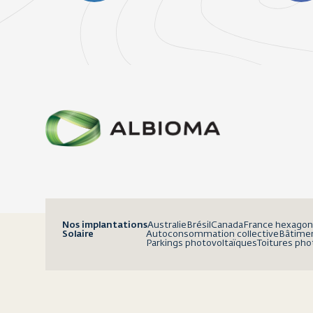
Nos implantations
Australie
Brésil
Canada
France hexagon
Solaire
Autoconsommation collective
Bâtimen
Parkings photovoltaïques
Toitures pho