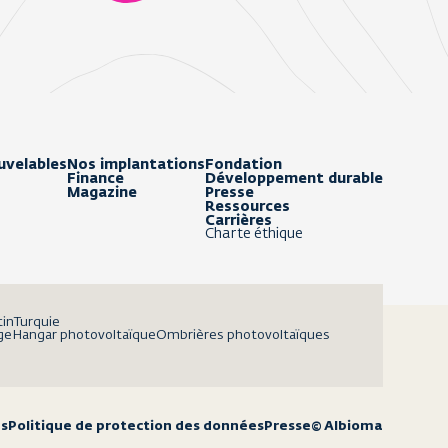
uvelables
Nos implantations
Fondation
Finance
Développement durable
Magazine
Presse
Ressources
Carrières
Charte éthique
tin
Turquie
ge
Hangar photovoltaïque
Ombrières photovoltaïques
es
Politique de protection des données
Presse
© Albioma