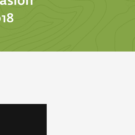
casion
018