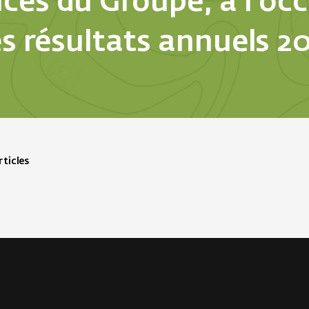
ces du Groupe, à l’oc
s résultats annuels 2
ticles