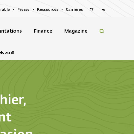
rable
Presse
Ressources
Carrières
antations
Finance
Magazine
ls 2018
hier,
nt