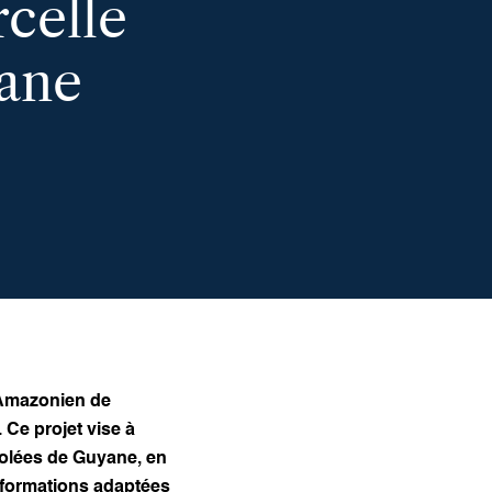
celle
iane
 Amazonien de
 Ce projet vise à
isolées de Guyane, en
 formations adaptées