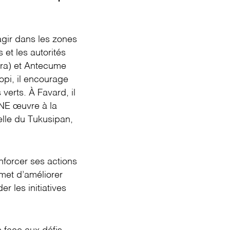
agir dans les zones
et les autorités
ra) et Antecume
opi, il encourage
verts. À Favard, il
NE œuvre à la
lle du Tukusipan,
nforcer ses actions
met d’améliorer
r les initiatives