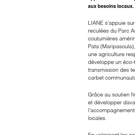
aux besoins locaux.
LIANE s’appuie sur 
reculées du Parc Am
coutumières amérin
Pata (Maripasoula),
une agriculture res
développe un éco-t
transmission des t
carbet communauta
Grâce au soutien f
et développer dava
l’accompagnement de
locales.