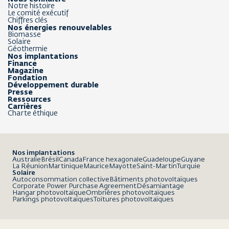
Notre histoire
Le comité exécutif
Chiffres clés
Nos énergies renouvelables
Biomasse
Solaire
Géothermie
Nos implantations
Finance
Magazine
Fondation
Développement durable
Presse
Ressources
Carrières
Charte éthique
Nos implantations
Australie
Brésil
Canada
France hexagonale
Guadeloupe
Guyane
La Réunion
Martinique
Maurice
Mayotte
Saint-Martin
Turquie
Solaire
Autoconsommation collective
Bâtiments photovoltaïques
Corporate Power Purchase Agreement
Désamiantage
Hangar photovoltaïque
Ombrières photovoltaïques
Parkings photovoltaïques
Toitures photovoltaïques