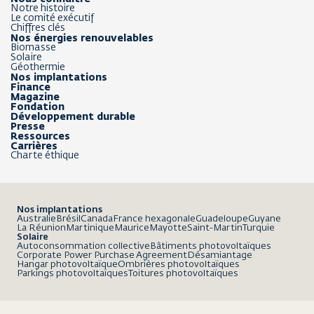
Notre histoire
Le comité exécutif
Chiffres clés
Nos énergies renouvelables
Biomasse
Solaire
Géothermie
Nos implantations
Finance
Magazine
Fondation
Développement durable
Presse
Ressources
Carrières
Charte éthique
Nos implantations
Australie
Brésil
Canada
France hexagonale
Guadeloupe
Guyane
La Réunion
Martinique
Maurice
Mayotte
Saint-Martin
Turquie
Solaire
Autoconsommation collective
Bâtiments photovoltaïques
Corporate Power Purchase Agreement
Désamiantage
Hangar photovoltaïque
Ombrières photovoltaïques
Parkings photovoltaïques
Toitures photovoltaïques