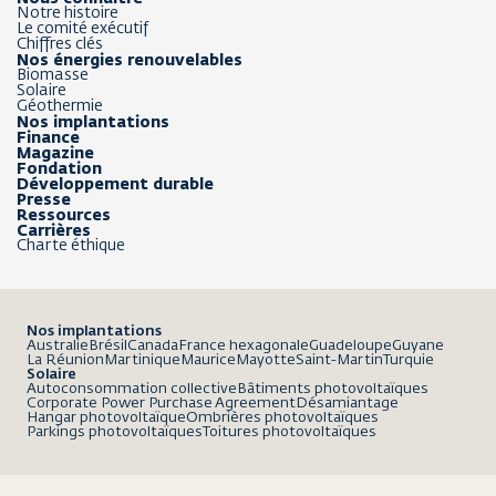
Notre histoire
Le comité exécutif
Chiffres clés
Nos énergies renouvelables
Biomasse
Solaire
Géothermie
Nos implantations
Finance
Magazine
Fondation
Développement durable
Presse
Ressources
Carrières
Charte éthique
Nos implantations
Australie
Brésil
Canada
France hexagonale
Guadeloupe
Guyane
La Réunion
Martinique
Maurice
Mayotte
Saint-Martin
Turquie
Solaire
Autoconsommation collective
Bâtiments photovoltaïques
Corporate Power Purchase Agreement
Désamiantage
Hangar photovoltaïque
Ombrières photovoltaïques
Parkings photovoltaïques
Toitures photovoltaïques