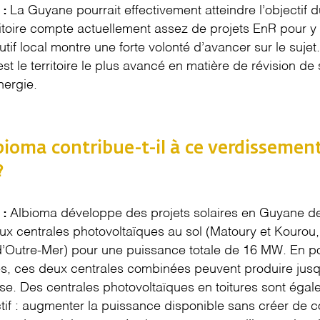
La Guyane pourrait effectivement atteindre l’objectif
 :
itoire compte actuellement assez de projets EnR pour y
tif local montre une forte volonté d’avancer sur le sujet
est le territoire le plus avancé en matière de révision 
nergie.
oma contribue-t-il à ce verdissemen
?
Albioma développe des projets solaires en Guyane d
 :
ux centrales photovoltaïques au sol (Matoury et Kourou,
e d’Outre-Mer) pour une puissance totale de 16 MW. En p
es, ces deux centrales combinées peuvent produire jus
aise. Des centrales photovoltaïques en toitures sont éga
tif : augmenter la puissance disponible sans créer de c