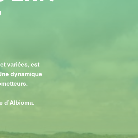
”
t variées, est
. Une dynamique
ometteurs.
e d’Albioma.