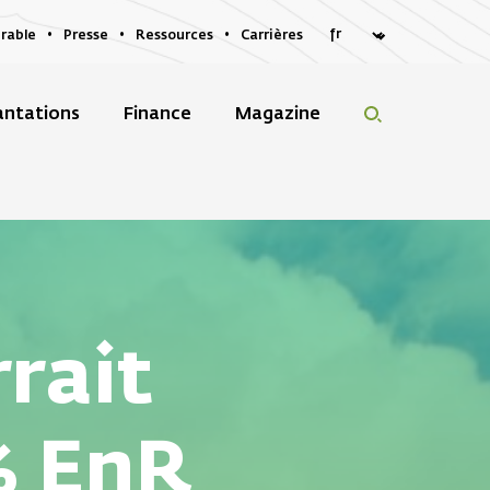
rable
Presse
Ressources
Carrières
antations
Finance
Magazine
rait
% EnR