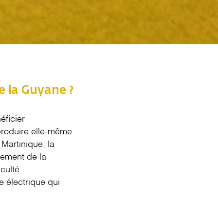
e la Guyane ?
éficier
 produire elle-même
 Martinique, la
ement de la
culté
e électrique qui