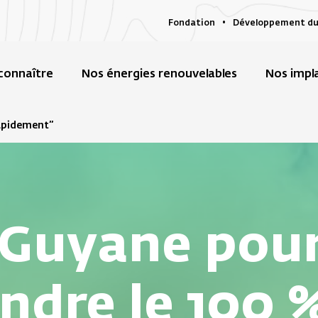
Fondation
Développement du
connaître
Nos énergies renouvelables
Nos impl
rapidement”
 Guyane pour
indre le 100 