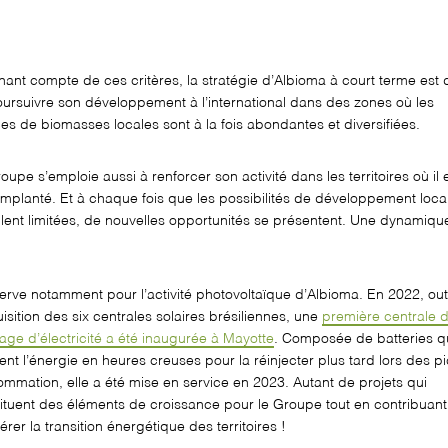
nant compte de ces critères, la stratégie d’Albioma à court terme est
ursuivre son développement à l’international
dans
des
zones où les
es de biomasses locales sont à la fois abondantes et diversifiées.
roupe
s’emploie
aussi
à renforcer son activité dans les territoires où il 
implanté
. Et à chaque fois que les
possibilités
de développement
loca
ent limitées
,
de nouvelles
opportunités se présentent
.
Une dynamique
erve
notamment
pour l’activité photovoltaïque d’Albioma.
E
n 2022, o
u
uisition des six centrales solaires brésiliennes
,
une
première centrale 
age d’électricité
a été inaugurée à Mayotte
.
C
omposée
de batteries q
ent l
’
énergie
en heures creuses pour la
réinjecter
plus tard lors des p
ommation
, elle a été mise en service en 2023.
Autant de projets qui
ituent des éléments de croissance pour le Groupe tout en contribuant
érer la transition énergétique des territoires !