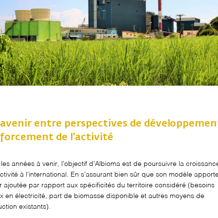
avenir entre
perspectives de développemen
forcement de l’activité
les années à venir, l’objectif d’
Albioma
est de poursuivre la croissanc
tivité à l’international.
En s’assurant
bien sûr
que
son
modèle
apport
r ajoutée par rapport aux spécificités du territoire considéré
(
besoins
ux
en électricité,
part de biomasse disponible
et
autres moyens de
ction existants
).