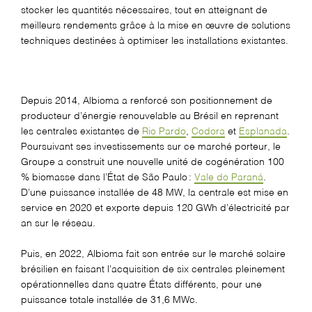
stocker les quantités nécessaires, tout en atteignant de
meilleurs rendements grâce à la mise en œuvre de solutions
techniques destinées à optimiser les installations existantes.
Depuis 2014,
Albioma
a renforcé son positionnement de
producteur d’énergie renouvelable au Brésil en reprenant
les centrales existantes de
Rio Pardo
,
Codora
et
Esplanada
.
Poursuivant ses investissements sur ce marché porteur, le
Groupe a
construit une nouvelle unité de cogénération 100
% biomasse dans l’État de São Paulo :
Vale do Paraná
.
D’une puissance installée de 48 MW, la
c
entrale est
mise en
service en 202
0
et
exporte
depuis
120
GWh
d’électricité par
an sur le réseau
.
Puis, en
2022,
Albio
ma
fait son entrée
sur le marché solaire
brésilien
en faisant l’acquisition de
six centrales pleinement
opérationnelles dans quatre États
différents,
pour une
puiss
ance totale installée de 31,6
MWc
.