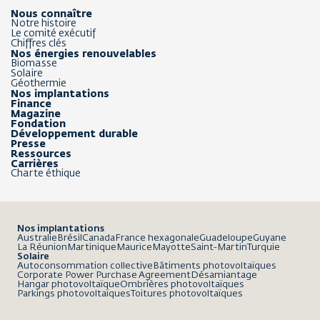
Nous connaître
Notre histoire
Le comité exécutif
Chiffres clés
Nos énergies renouvelables
Biomasse
Solaire
Géothermie
Nos implantations
Finance
Magazine
Fondation
Développement durable
Presse
Ressources
Carrières
Charte éthique
Nos implantations
Australie
Brésil
Canada
France hexagonale
Guadeloupe
Guyane
La Réunion
Martinique
Maurice
Mayotte
Saint-Martin
Turquie
Solaire
Autoconsommation collective
Bâtiments photovoltaïques
Corporate Power Purchase Agreement
Désamiantage
Hangar photovoltaïque
Ombrières photovoltaïques
Parkings photovoltaïques
Toitures photovoltaïques