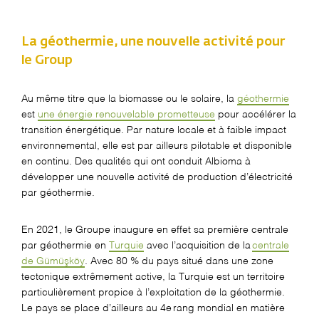
La géothermie, une nouvelle activité pour
le Group
Au m
ê
me titre que la biomasse ou le solaire, la
g
é
othermie
est
une
é
nergie renouvelable prometteuse
pour acc
é
l
é
rer la
transition
é
nerg
é
tique. Par nature locale et
à
faible impact
environnemental, elle est par ailleurs pilotable et disponible
en continu. Des qualit
é
s qui
ont conduit
Albioma
à
d
é
velopper une nouvelle activit
é
de production d
’é
lectricit
é
par g
é
othermie.
En 2021,
le Groupe
inaugur
e en effet
sa première centrale
par géothermie en
Turquie
avec l’acquisition de la
centrale
de
Gümüşköy
. Avec 80 % du pays situé dans une zone
tectonique extrêmement active, la Turquie est un territoire
particulièrement propice à l’exploitation de la géothermie.
Le pays se place d’ailleurs au 4
e
rang mondial en matière