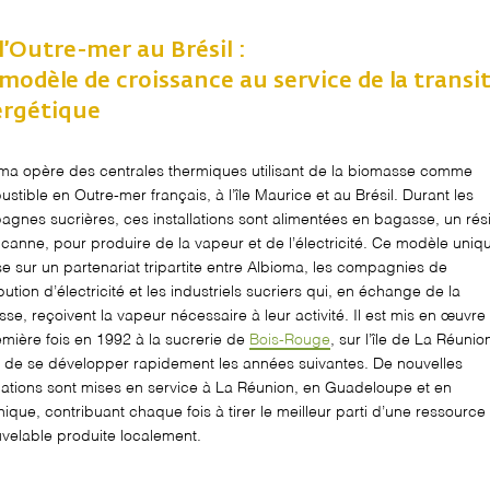
l’Outre-mer au Brésil :
modèle de croissance au service de la transi
rgétique
oma
opère des centrales thermiques utilisant de la biomasse comme
stible en Outre-mer français, à l’
î
le Maurice et au Brésil. Durant les
gnes sucrières, ces installations sont alimentées en bagasse, un rés
 canne, pour produire de la vapeur et de l’électricité. Ce modèle uniq
e sur un partenariat tripartite entre
Albioma
, les compagnies de
ibution d’électricité et les industriels sucriers qui, en échange de la
se, reçoivent la vapeur nécessaire à leur activité. Il est mis en œuvre
emière fois en 1992 à la sucrerie de
Bois-Rouge
, sur l’
î
le de La Réunio
 de se développer rapidement les années suivantes. De nouvelles
llations sont mises en service à La Réunion, en Guadeloupe et en
nique, contribuant chaque fois à tirer le meilleur parti
d’une
ressource
velable produite localement.