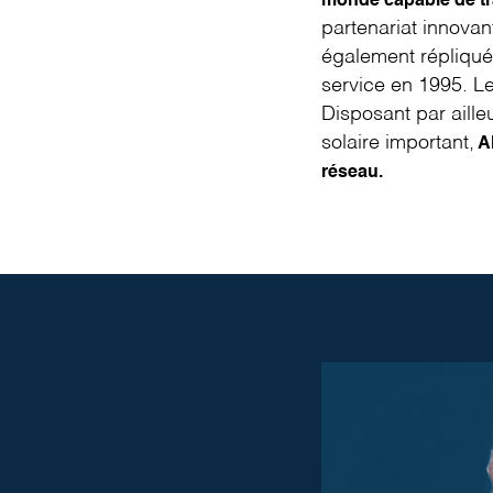
monde capable de tra
partenariat innova
également répliqu
service en 1995. Le 
Disposant par aille
solaire important,
A
réseau.