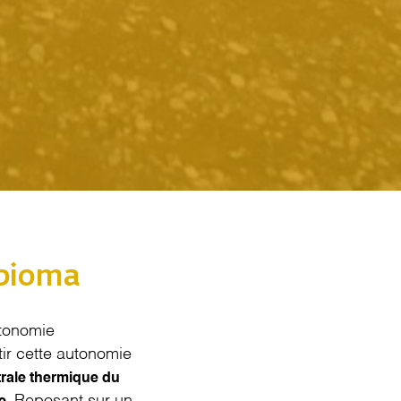
lbioma
utonomie
ir cette autonomie
trale thermique du