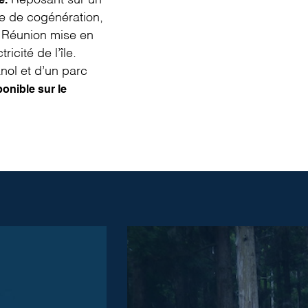
Reposant sur un
e
.
e de cogénération,
a Réunion mise en
icité de l’île.
nol et d’un parc
ponible sur le