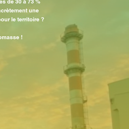
les de 30 à 73 %
ncrètement une
r le territoire ?
iomasse !