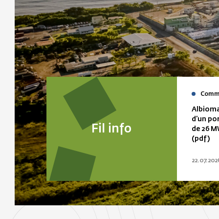
Commu
Albioma
d’un po
Fil info
de 26 M
(pdf)
22.07.202