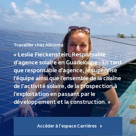
Travailler chez Albioma
« Leslie Fleckenstein, Responsable
d'agence solaire en Guadeloupe - En tant
que responsable d’agence, je supervise
l’équipe ainsi que l’ensemble de la chaîne
de l’activité solaire, de la prospection à
l’exploitation en passant par le
développement et la construction. »
Accéder à l'espace Carrières