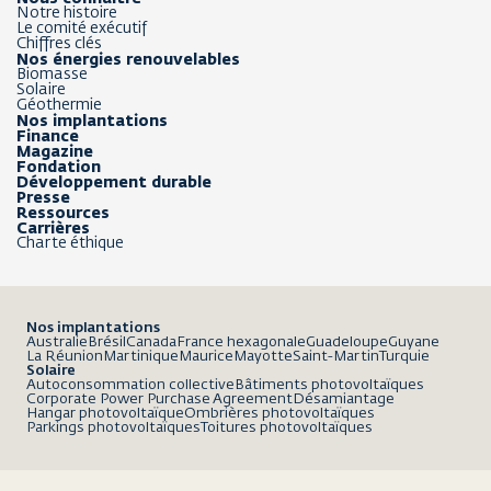
Notre histoire
Le comité exécutif
Chiffres clés
Nos énergies renouvelables
Biomasse
Solaire
Géothermie
Nos implantations
Finance
Magazine
Fondation
Développement durable
Presse
Ressources
Carrières
Charte éthique
Nos implantations
Australie
Brésil
Canada
France hexagonale
Guadeloupe
Guyane
La Réunion
Martinique
Maurice
Mayotte
Saint-Martin
Turquie
Solaire
Autoconsommation collective
Bâtiments photovoltaïques
Corporate Power Purchase Agreement
Désamiantage
Hangar photovoltaïque
Ombrières photovoltaïques
Parkings photovoltaïques
Toitures photovoltaïques