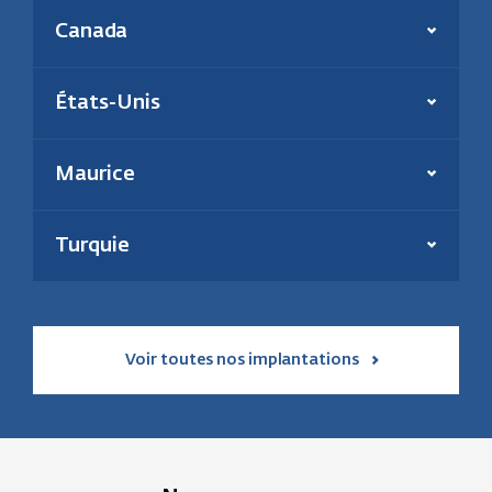
Présent depuis :
2006
Canada
Production annuelle :
180 000 tonnes
En savoir plus
Énergie(s) :
Biomasse et charbon
Effectif :
39
Présent depuis :
2000
États-Unis
Puissance inst. thermique :
195 MW
En savoir plus
Énergie :
Géothermie et solaire
En savoir plus
Maurice
Présent depuis :
2021
Puissance installée :
31 MW
Turquie
En savoir plus
Voir toutes nos implantations