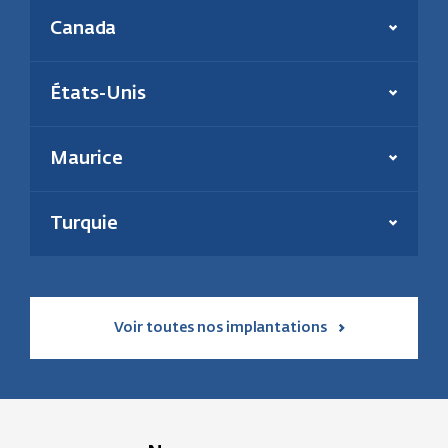
Présent depuis :
2006
Canada
Production annuelle :
180 000 tonnes
En savoir plus
Énergie(s) :
Biomasse et charbon
Effectif :
39
Présent depuis :
2000
États-Unis
Puissance inst. thermique :
195 MW
En savoir plus
Énergie :
Géothermie et solaire
En savoir plus
Maurice
Présent depuis :
2021
Puissance installée :
31 MW
Turquie
En savoir plus
Voir toutes nos implantations