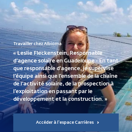
Travailler chez Albioma
« Leslie Fleckenstein, Responsable
d'agence solaire en Guadeloupe - En tant
que responsable d’agence, je supervise
l’équipe ainsi que l’ensemble de la chaîne
de l’activité solaire, de la prospection à
l’exploitation en passant par le
développement et la construction. »
Accéder à l'espace Carrières