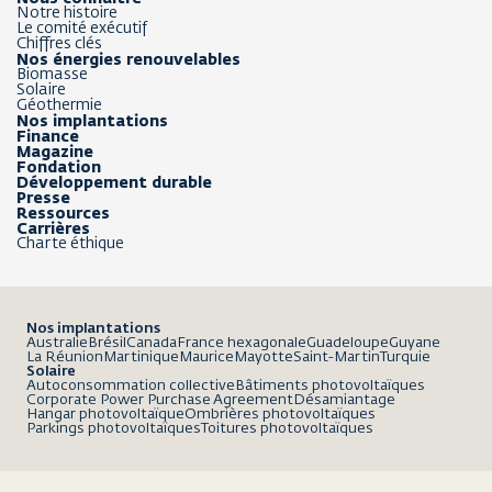
Notre histoire
Le comité exécutif
Chiffres clés
Nos énergies renouvelables
Biomasse
Solaire
Géothermie
Nos implantations
Finance
Magazine
Fondation
Développement durable
Presse
Ressources
Carrières
Charte éthique
Nos implantations
Australie
Brésil
Canada
France hexagonale
Guadeloupe
Guyane
La Réunion
Martinique
Maurice
Mayotte
Saint-Martin
Turquie
Solaire
Autoconsommation collective
Bâtiments photovoltaïques
Corporate Power Purchase Agreement
Désamiantage
Hangar photovoltaïque
Ombrières photovoltaïques
Parkings photovoltaïques
Toitures photovoltaïques