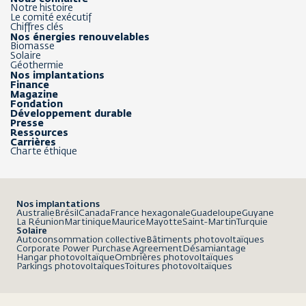
Notre histoire
Le comité exécutif
Chiffres clés
Nos énergies renouvelables
Biomasse
Solaire
Géothermie
Nos implantations
Finance
Magazine
Fondation
Développement durable
Presse
Ressources
Carrières
Charte éthique
Nos implantations
Australie
Brésil
Canada
France hexagonale
Guadeloupe
Guyane
La Réunion
Martinique
Maurice
Mayotte
Saint-Martin
Turquie
Solaire
Autoconsommation collective
Bâtiments photovoltaïques
Corporate Power Purchase Agreement
Désamiantage
Hangar photovoltaïque
Ombrières photovoltaïques
Parkings photovoltaïques
Toitures photovoltaïques