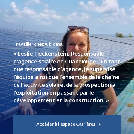
Travailler chez Albioma
« Leslie Fleckenstein, Responsable
d'agence solaire en Guadeloupe - En tant
que responsable d’agence, je supervise
l’équipe ainsi que l’ensemble de la chaîne
de l’activité solaire, de la prospection à
l’exploitation en passant par le
développement et la construction. »
Accéder à l'espace Carrières