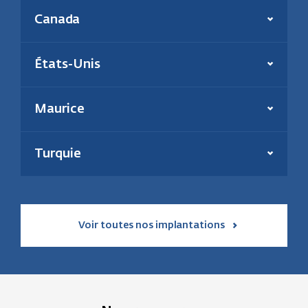
Présent depuis :
2006
Canada
Production annuelle :
180 000 tonnes
En savoir plus
Énergie(s) :
Biomasse et charbon
Effectif :
39
Présent depuis :
2000
États-Unis
Puissance inst. thermique :
195 MW
En savoir plus
Énergie :
Géothermie et solaire
En savoir plus
Maurice
Présent depuis :
2021
Puissance installée :
31 MW
Turquie
En savoir plus
Voir toutes nos implantations