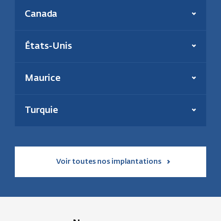
Présent depuis :
2006
Canada
Production annuelle :
180 000 tonnes
En savoir plus
Énergie(s) :
Biomasse et charbon
Effectif :
39
Présent depuis :
2000
États-Unis
Puissance inst. thermique :
195 MW
En savoir plus
Énergie :
Géothermie et solaire
En savoir plus
Maurice
Présent depuis :
2021
Puissance installée :
31 MW
Turquie
En savoir plus
Voir toutes nos implantations