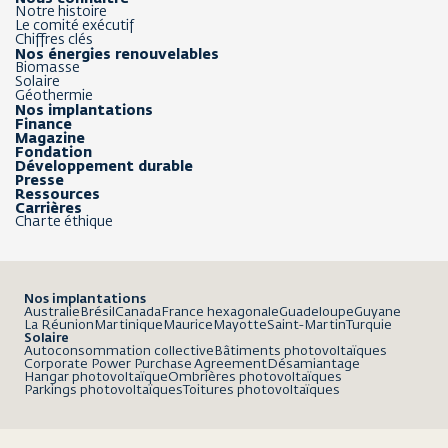
Notre histoire
Le comité exécutif
Chiffres clés
Nos énergies renouvelables
Biomasse
Solaire
Géothermie
Nos implantations
Finance
Magazine
Fondation
Développement durable
Presse
Ressources
Carrières
Charte éthique
Nos implantations
Australie
Brésil
Canada
France hexagonale
Guadeloupe
Guyane
La Réunion
Martinique
Maurice
Mayotte
Saint-Martin
Turquie
Solaire
Autoconsommation collective
Bâtiments photovoltaïques
Corporate Power Purchase Agreement
Désamiantage
Hangar photovoltaïque
Ombrières photovoltaïques
Parkings photovoltaïques
Toitures photovoltaïques