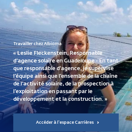
Travailler chez Albioma
« Leslie Fleckenstein, Responsable
d'agence solaire en Guadeloupe - En tant
que responsable d’agence, je supervise
l’équipe ainsi que l’ensemble de la chaîne
de l’activité solaire, de la prospection à
l’exploitation en passant par le
développement et la construction. »
Accéder à l'espace Carrières