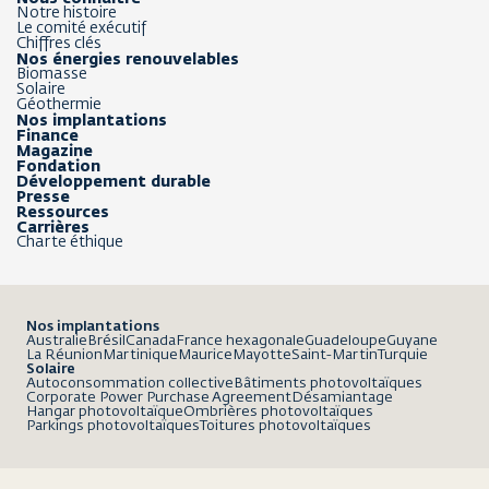
Notre histoire
Le comité exécutif
Chiffres clés
Nos énergies renouvelables
Biomasse
Solaire
Géothermie
Nos implantations
Finance
Magazine
Fondation
Développement durable
Presse
Ressources
Carrières
Charte éthique
Nos implantations
Australie
Brésil
Canada
France hexagonale
Guadeloupe
Guyane
La Réunion
Martinique
Maurice
Mayotte
Saint-Martin
Turquie
Solaire
Autoconsommation collective
Bâtiments photovoltaïques
Corporate Power Purchase Agreement
Désamiantage
Hangar photovoltaïque
Ombrières photovoltaïques
Parkings photovoltaïques
Toitures photovoltaïques