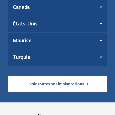
Présent depuis :
2006
Canada
Production annuelle :
180 000 tonnes
En savoir plus
Énergie(s) :
Biomasse et charbon
Effectif :
39
Présent depuis :
2000
États-Unis
Puissance inst. thermique :
195 MW
En savoir plus
Énergie :
Géothermie et solaire
En savoir plus
Maurice
Présent depuis :
2021
Puissance installée :
31 MW
Turquie
En savoir plus
Voir toutes nos implantations