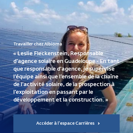
Travailler chez Albioma
« Leslie Fleckenstein, Responsable
d'agence solaire en Guadeloupe - En tant
que responsable d’agence, je supervise
l’équipe ainsi que l’ensemble de la chaîne
de l’activité solaire, de la prospection à
l’exploitation en passant par le
développement et la construction. »
Accéder à l'espace Carrières