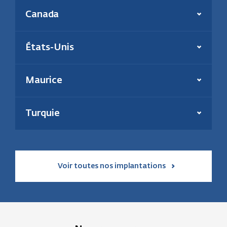
Présent depuis :
2006
Canada
Production annuelle :
180 000 tonnes
En savoir plus
Énergie(s) :
Biomasse et charbon
Effectif :
39
Présent depuis :
2000
États-Unis
Puissance inst. thermique :
195 MW
En savoir plus
Énergie :
Géothermie et solaire
En savoir plus
Maurice
Présent depuis :
2021
Puissance installée :
31 MW
Turquie
En savoir plus
Voir toutes nos implantations