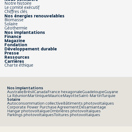
Notre histoire
Le comité exécutif
Chiffres clés
Nos énergies renouvelables
Biomasse
Solaire
Géothermie
Nos implantations
Finance
Magazine
Fondation
Développement durable
Presse
Ressources
Carrières
Charte éthique
Nos implantations
Australie
Brésil
Canada
France hexagonale
Guadeloupe
Guyane
La Réunion
Martinique
Maurice
Mayotte
Saint-Martin
Turquie
Solaire
Autoconsommation collective
Bâtiments photovoltaïques
Corporate Power Purchase Agreement
Désamiantage
Hangar photovoltaïque
Ombrières photovoltaïques
Parkings photovoltaïques
Toitures photovoltaïques