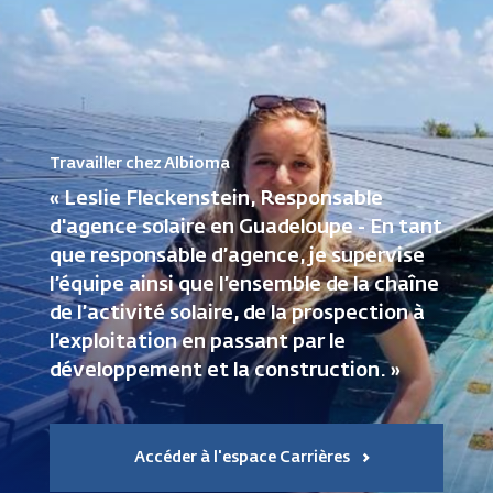
Travailler chez Albioma
« Leslie Fleckenstein, Responsable
d'agence solaire en Guadeloupe - En tant
que responsable d’agence, je supervise
l’équipe ainsi que l’ensemble de la chaîne
de l’activité solaire, de la prospection à
l’exploitation en passant par le
développement et la construction. »
Accéder à l'espace Carrières