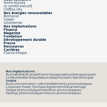
Notre histoire
Le comité exécutif
Chiffres clés
Nos énergies renouvelables
Biomasse
Solaire
Géothermie
Nos implantations
Finance
Magazine
Fondation
Développement durable
Presse
Ressources
Carrières
Charte éthique
Nos implantations
Australie
Brésil
Canada
France hexagonale
Guadeloupe
Guyane
La Réunion
Martinique
Maurice
Mayotte
Saint-Martin
Turquie
Solaire
Autoconsommation collective
Bâtiments photovoltaïques
Corporate Power Purchase Agreement
Désamiantage
Hangar photovoltaïque
Ombrières photovoltaïques
Parkings photovoltaïques
Toitures photovoltaïques