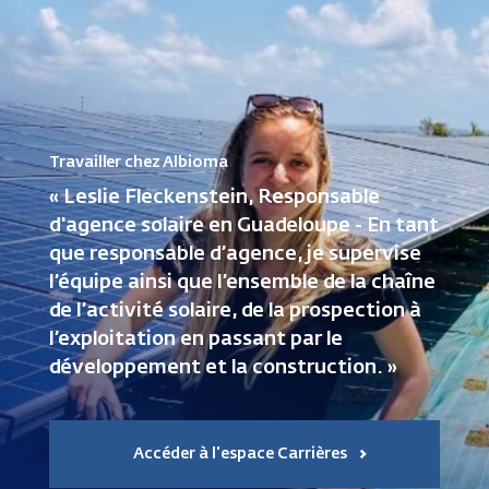
Travailler chez Albioma
« Leslie Fleckenstein, Responsable
d'agence solaire en Guadeloupe - En tant
que responsable d’agence, je supervise
l’équipe ainsi que l’ensemble de la chaîne
de l’activité solaire, de la prospection à
l’exploitation en passant par le
développement et la construction. »
Accéder à l'espace Carrières