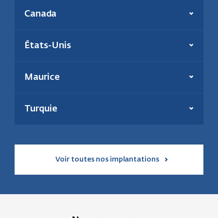
Présent depuis :
2006
Canada
Production annuelle :
180 000 tonnes
En savoir plus
Énergie(s) :
Biomasse et charbon
Effectif :
39
Présent depuis :
2000
États-Unis
Puissance inst. thermique :
195 MW
En savoir plus
Énergie :
Géothermie et solaire
En savoir plus
Maurice
Présent depuis :
2021
Puissance installée :
31 MW
Turquie
En savoir plus
Voir toutes nos implantations