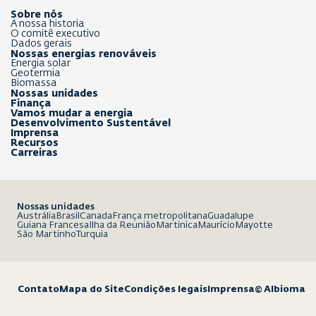
Sobre nós
A nossa historia
O comitê executivo
Dados gerais
Nossas energias renováveis
Energia solar
Geotermia
Biomassa
Nossas unidades
Finança
Vamos mudar a energia
Desenvolvimento Sustentável
Imprensa
Recursos
Carreiras
Nossas unidades
Austrália
Brasil
Canada
França metropolitana
Guadalupe
Guiana Francesa
Ilha da Reunião
Martinica
Maurício
Mayotte
São Martinho
Turquia
Contato
Mapa do Site
Condições legais
Imprensa
© Albioma