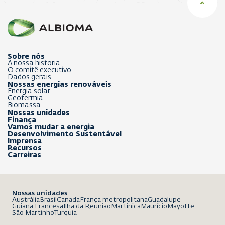
Sobre nós
A nossa historia
O comitê executivo
Dados gerais
Nossas energias renováveis
Energia solar
Geotermia
Biomassa
Nossas unidades
Finança
Vamos mudar a energia
Desenvolvimento Sustentável
Imprensa
Recursos
Carreiras
Nossas unidades
Austrália
Brasil
Canada
França metropolitana
Guadalupe
Guiana Francesa
Ilha da Reunião
Martinica
Maurício
Mayotte
São Martinho
Turquia