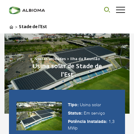
Stade de l’Est
>
Nossas unidades
>
Ilha da Reunião
Usina solar de Stade de
l'Est
Tipo:
Usina solar
Status:
Em serviço
Potência instalada:
1,3
MWp