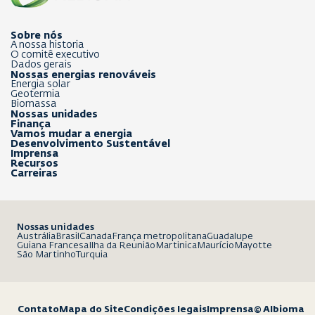
Sobre nós
A nossa historia
O comitê executivo
Dados gerais
Nossas energias renováveis
Energia solar
Geotermia
Biomassa
Nossas unidades
Finança
Vamos mudar a energia
Desenvolvimento Sustentável
Imprensa
Recursos
Carreiras
Nossas unidades
Austrália
Brasil
Canada
França metropolitana
Guadalupe
Guiana Francesa
Ilha da Reunião
Martinica
Maurício
Mayotte
São Martinho
Turquia
Contato
Mapa do Site
Condições legais
Imprensa
© Albioma