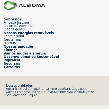
Sobre nós
A nossa historia
O comitê executivo
Dados gerais
Nossas energias renováveis
Energia solar
Geotermia
Biomassa
Nossas unidades
Finança
Vamos mudar a energia
Desenvolvimento Sustentável
Imprensa
Recursos
Carreiras
Nossas unidades
Austrália
Brasil
Canada
França metropolitana
Guadalupe
Guiana Francesa
Ilha da Reunião
Martinica
Maurício
Mayotte
São Martinho
Turquia