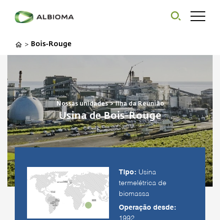
Bois-Rouge
>
Nossas unidades
>
Ilha da Reunião
Usina de Bois-Rouge
Tipo:
Usina
termelétrica de
biomassa
Operação desde:
1992