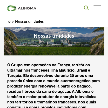
Nossas unidades
>
Nossas unidades
O Grupo tem operações na França, territórios
ultramarinos franceses, Ilha Maurício, Brasil e
Turquia. Ele desenvolveu durante 30 anos uma
Zona de foco
parceria única com o mundo sucroenergético para
Biomassa
Energia solar
produzir energia renovável a partir do bagaço,
resíduo fibroso da cana-de-açúcar. A Albioma é
também o maior produtor de energia fotovoltaica
nos territórios ultramarinos franceses, nos quais
construiu e opera projetos inovadores com