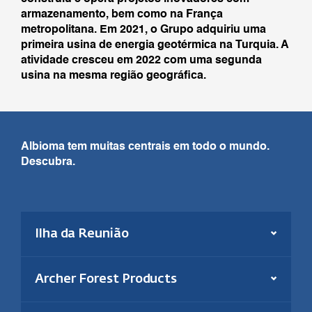
armazenamento, bem como na França
Zona de foco
Zona de foco
metropolitana. Em 2021, o Grupo adquiriu uma
primeira usina de energia geotérmica na Turquia. A
Energia solar
Zona de foco
atividade cresceu em 2022 com uma segunda
usina na mesma região geográfica.
Biomassa
Energia solar
Zona de foco
Energia:
biomassa e solar
Biomassa
Energia solar
Presente desde:
1992
Zona de foco
Albioma tem muitas centrais em todo o mundo.
Potência termelétrica:
210 MW
Descubra.
Energia solar
Potência solar:
39,9 MWp
Saiba mais
Energia:
Produção de pellets de madeira
Em operação desde:
2006
Energia:
Solar
Ilha da Reunião
Produção anual:
180.000 toneladas
Presente desde:
2006
Zona de foco
Número de colaboradores:
39
Energia:
Biomassa e solar
Zona de foco
Potência instalada:
15,3 MWp
Energia solar
Presente desde:
1998
Archer Forest Products
Saiba mais
Saiba mais
Potência termelétrica:
102 MW
Energia:
Biomassa e solar