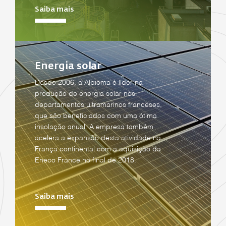
Saiba mais
Energia solar
Desde 2006, a Albioma é líder na
produção de energia solar nos
departamentos ultramarinos franceses,
que são beneficiados com uma ótima
insolação anual. A empresa também
acelera a expansão desta atividade na
França continental com a aquisição da
Eneco France no final de 2018.
Saiba mais