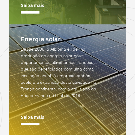
Saiba mais
Energia solar
Desde 2006, a Albioma é líder na
produção de energia solar nos
departamentos ultramarinos franceses,
que são beneficiados com uma ótima
insolação anual. A empresa também
acelera a expansão desta atividade na
França continental com a aquisição da
Eneco France no final de 2018.
Saiba mais