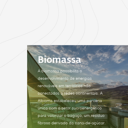
Biomassa
A biomassa possibilita o
desenvolvimento de energias
renováveis em territórios não
conectados a redes continentais. A
Albioma estabeleceu uma parceria
única com o setor sucroenergético
para valorizar o bagaço, um resíduo
fibroso derivado da cana-de-açúcar.