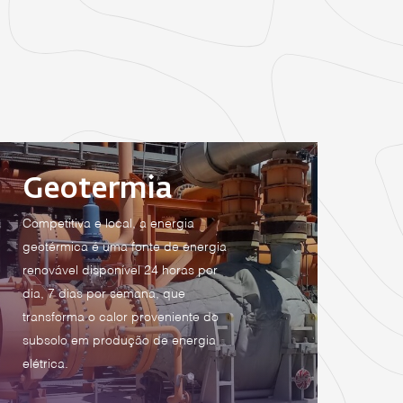
Geotermia
Competitiva e local, a energia
geotérmica é uma fonte de energia
renovável disponível 24 horas por
dia, 7 dias por semana, que
transforma o calor proveniente do
subsolo em produção de energia
elétrica.