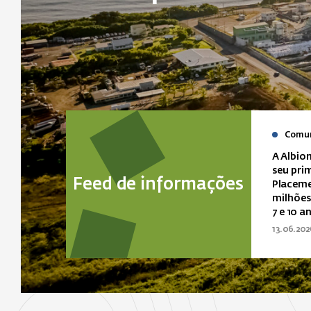
Comun
A Albio
seu pri
Feed de informações
Placeme
milhões
7 e 10 a
13.06.202