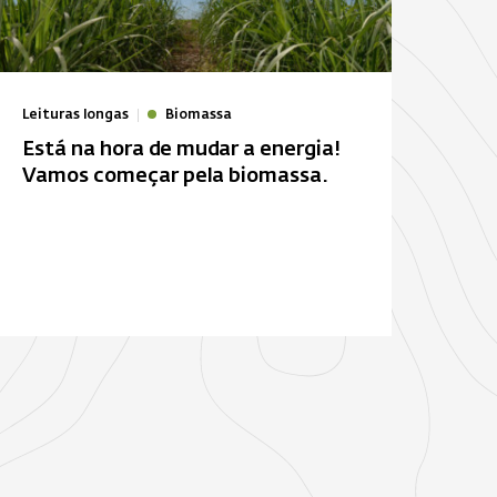
Leituras longas
Biomassa
Está na hora de mudar a energia!
Vamos começar pela biomassa.
. Leclerc
Estação d
de veículos
Energia solar
autônomo