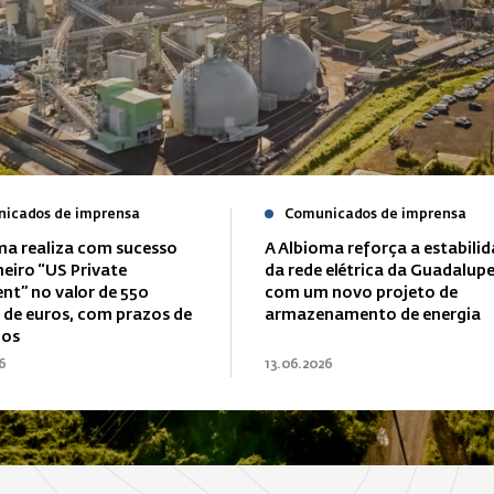
icados de imprensa
Comunicados de imprensa
ma realiza com sucesso
A Albioma reforça a estabili
meiro “US Private
da rede elétrica da Guadalup
nt” no valor de 550
com um novo projeto de
 de euros, com prazos de
armazenamento de energia
nos
6
13.06.2026