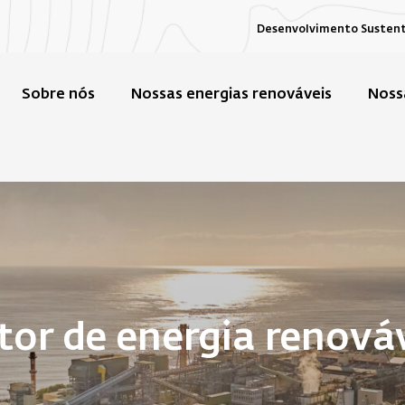
Desenvolvimento Susten
Sobre nós
Nossas energias renováveis
Noss
or de energia renová