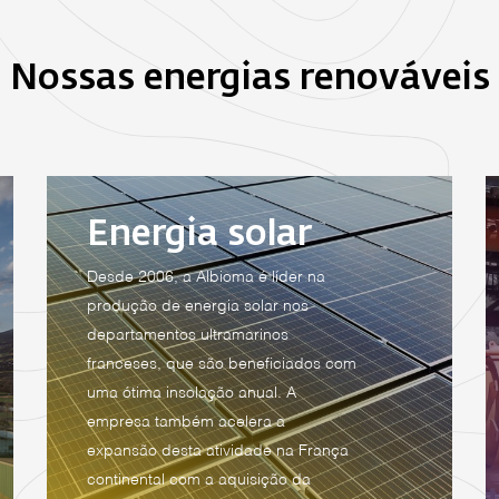
Nossas energias renováveis
Energia solar
Desde 2006, a Albioma é líder na
produção de energia solar nos
departamentos ultramarinos
franceses, que são beneficiados com
uma ótima insolação anual. A
empresa também acelera a
expansão desta atividade na França
continental com a aquisição da