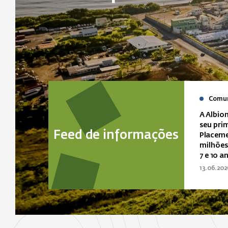
Comun
A Albio
seu pri
Feed de informações
Placeme
milhões
7 e 10 a
13.06.202