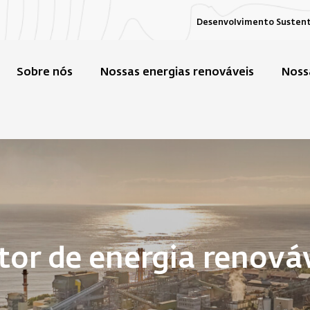
Desenvolvimento Susten
Sobre nós
Nossas energias renováveis
Noss
or de energia renová