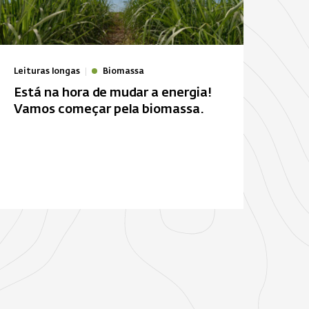
Leituras longas
Biomassa
Está na hora de mudar a energia!
Vamos começar pela biomassa.
. Leclerc
Estação d
de veículos
Energia solar
autônomo