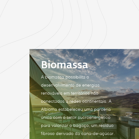
Biomassa
A biomassa possibilita o
desenvolvimento de energias
renováveis em territórios não
conectados a redes continentais. A
Albioma estabeleceu uma parceria
única com o setor sucroenergético
para valorizar o bagaço, um resíduo
fibroso derivado da cana-de-açúcar.