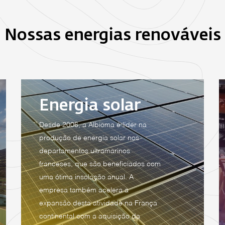
Nossas energias renováveis
Energia solar
Desde 2006, a Albioma é líder na
produção de energia solar nos
departamentos ultramarinos
franceses, que são beneficiados com
uma ótima insolação anual. A
empresa também acelera a
expansão desta atividade na França
continental com a aquisição da