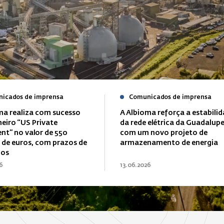
icados de imprensa
Comunicados de imprensa
ma realiza com sucesso
A Albioma reforça a estabili
meiro “US Private
da rede elétrica da Guadalup
nt” no valor de 550
com um novo projeto de
 de euros, com prazos de
armazenamento de energia
nos
6
13.06.2026