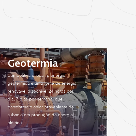
Geotermia
Competitiva e local, a energia
geotérmica é uma fonte de energia
renovável disponível 24 horas por
dia, 7 dias por semana, que
transforma o calor proveniente do
subsolo em produção de energia
elétrica.