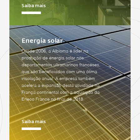
Saiba mais
Energia solar
Desde 2006, a Albioma é líder na
produção de energia solar nos
departamentos ultramarinos franceses,
que são beneficiados com uma ótima
insolação anual. A empresa também
acelera a expansão desta atividade na
França continental com a aquisição da
Eneco France no final de 2018.
Saiba mais